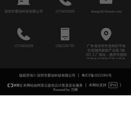
深圳市爱动科技有限公司
15724102020
zhangxl@idoauto.com
15724102020
13825201791
广东省深圳市龙岗区坪地
街道珈伟新能产业园 5栋
205 工厂地址：惠州市惠阳
区秋长街道秋宝路41号俊
源工业园8栋
粤ICP备10231991号
版权所有© 深圳市爱动科技有限公司
本网站支持
IPv6
本网站由阿里云提供云计算及安全服务
Powered by 万网