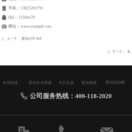
手机：
13825201791
QQ：
1234xx78
网址：
www.example.xxx
上一个：
爱动ATF 6SP
ꄴ
下一个：
无
ꄲ
爱动慧聪网
友情链接：
爱动京东商城
今日头条
新浪微博
公司服务热线：400-118-2020
ꂅ