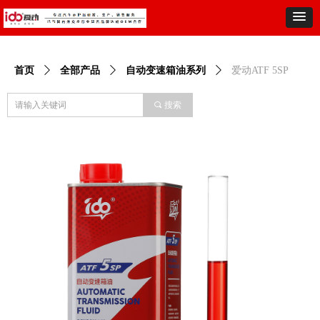
首页
ꄲ
全部产品
ꄲ
自动变速箱油系列
ꄲ
爱动ATF 5SP
끠
搜索