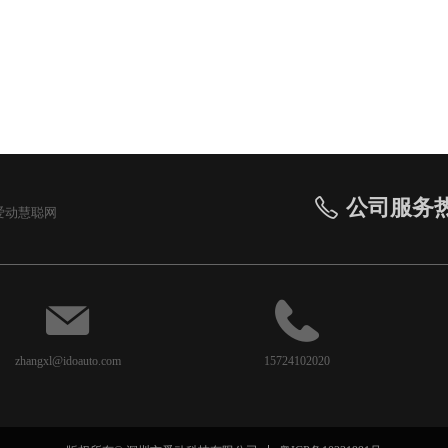
公司服务热线：
ꂅ
爱动慧聪网
zhangxl@idoauto.com
15724102020