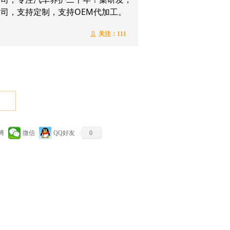
司，支持定制，支持OEM代加工。
关注：
111
ꄑ
博
微信
QQ好友
0