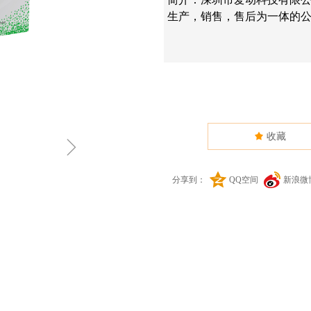
生产，销售，售后为一体的公
끄
收藏
ꁇ
分享到：
QQ空间
新浪微