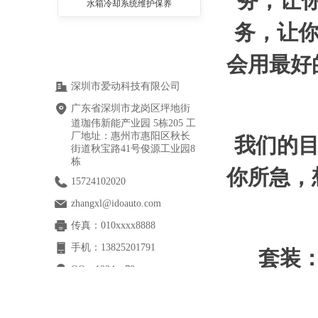
务，让
水箱冷却系统维护保养
务，让你
会用最好
深圳市爱动科技有限公司
广东省深圳市龙岗区坪地街
道珈伟新能产业园 5栋205 工
厂地址：惠州市惠阳区秋长
我们的目
街道秋宝路41号俊源工业园8
栋
你所急，
15724102020
zhangxl@idoauto.com
传真：
010xxxx8888
手机：
13825201791
套装
QQ：
1234xx78
网址：
www.example.xxx