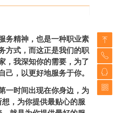
服务精神，也是一种职业素
ꁸ
ꁸ
务方式，而这正是我们的职
ꂅ
ꂅ
回到顶部
回到顶部
家，我深知你的需要，为了
ꁗ
ꁗ
13823139420
13823139420
自己，以更好地服务于你。
ꀥ
ꀥ
OEM代工
OEM代工
第一时间出现在你身边，为
所想，为你提供最贴心的服
微信二维码
微信二维码