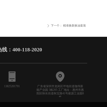
下一个：
精准焕新换油套装
ꄲ
400-118-2020
13825201791
广东省深圳市龙岗区坪地街道珈伟新
能产业园 5栋205 工厂地址：惠州市惠
阳区秋长街道秋宝路41号俊源工业园8
栋