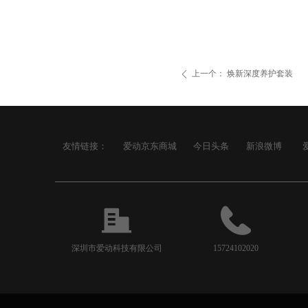
上一个：
焕新深度养护套装
ꄴ
友情链接：
爱动京东商城
今日头条
新浪微博
深圳市爱动科技有限公司
15724102020