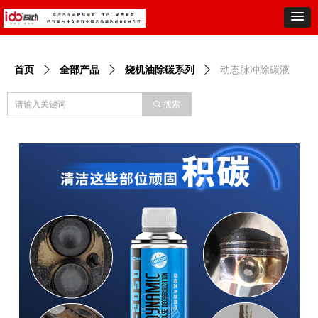
首页
ꄲ
全部产品
ꄲ
烧机油除碳系列
ꄲ
动态脉冲除碳液
끠
搜索