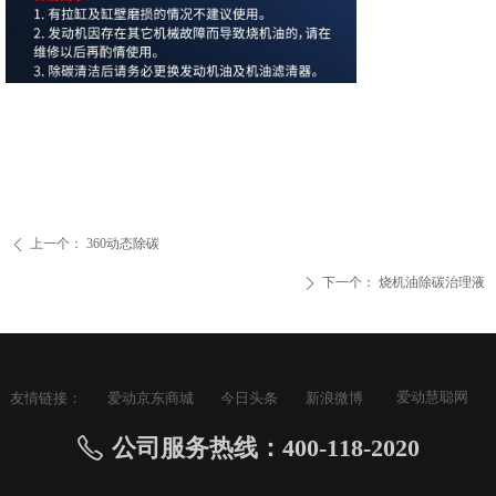
上一个：
360动态除碳
ꄴ
下一个：
烧机油除碳治理液
ꄲ
爱动慧聪网
友情链接：
爱动京东商城
今日头条
新浪微博
公司服务热线：400-118-2020
ꂅ