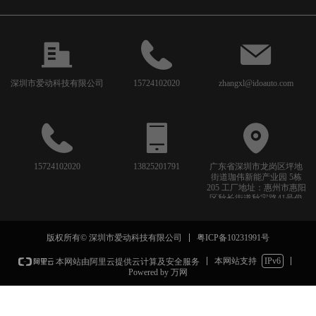
深圳市爱动科技有限公司
15724102020
zhangxl@idoauto.com
15724102020
13825201791
广东省深圳市龙岗区坪地
街道珈伟新能产业园 5栋
205 工厂地址：惠州市惠阳
区秋长街道秋宝路41号俊
源工业园8栋
粤ICP备10231991号
版权所有© 深圳市爱动科技有限公司
本网站支持
IPv6
本网站由阿里云提供云计算及安全服务
Powered by 万网