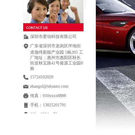
水箱冷却系统维护保养
深圳市爱动科技有限公司
广东省深圳市龙岗区坪地街
道珈伟新能产业园 5栋205 工
厂地址：惠州市惠阳区秋长
街道秋宝路41号俊源工业园8
栋
15724102020
zhangxl@idoauto.com
传真：
010xxxx8888
手机：
13825201791
QQ：
1234xx78
网址：
www.example.xxx