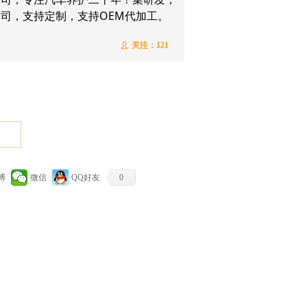
司，支持定制，支持OEM代加工。
关注：
121
ꄑ
博
微信
QQ好友
0