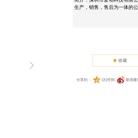
生产，销售，售后为一体的公
끄
收藏
ꁇ
分享到：
QQ空间
新浪微