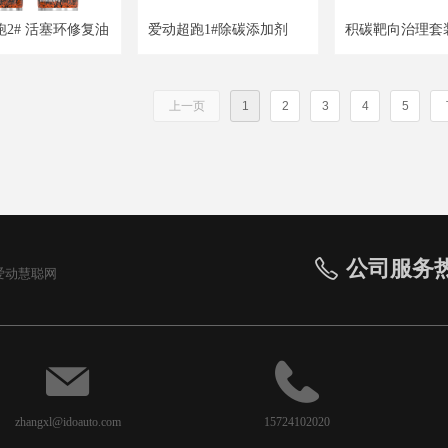
2# 活塞环修复油
爱动超跑1#除碳添加剂
积碳靶向治理套
上一页
1
2
3
4
5
公司服务热线：
ꂅ
爱动慧聪网
zhangxl@idoauto.com
15724102020