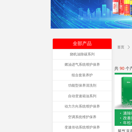
全部产品
首页
ꄲ
烧机油除碳系列
燃油进气系统维护保养
共
90
个
组合套装养护
功能型保养清洗剂
自动变速箱油系列
动力方向系统维护保养
空调系统维护保养
变速传动系统维护保养
尾气克