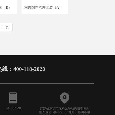
装（B）
积碳靶向治理套装（A）
下一页
400-118-2020
13825201791
广东省深圳市龙岗区坪地街道珈伟新
能产业园 5栋205 工厂地址：惠州市惠