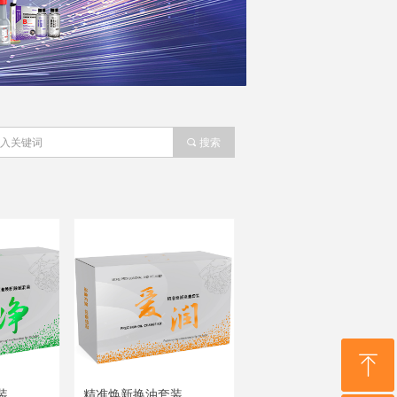
끠
搜索
ꁸ
ꁸ
装
精准焕新换油套装