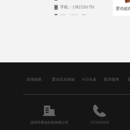
手机：
13825201791
爱动超跑
QQ：
1234xx78
网址：
www.example.xxx
友情链接：
爱动京东商城
今日头条
新浪微博
深圳市爱动科技有限公司
15724102020