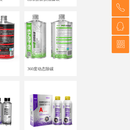
ꂅ
ꂅ
回到顶部
回到顶部
ꁗ
ꁗ
13823139420
13823139420
ꀥ
ꀥ
OEM代工
OEM代工
微信二维码
微信二维码
360度动态除碳